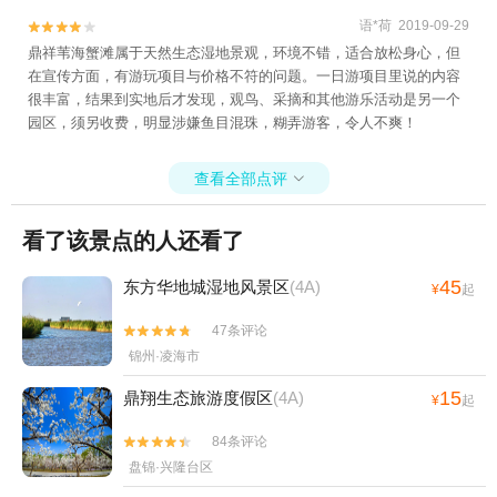
语*荷 2019-09-29


鼎祥苇海蟹滩属于天然生态湿地景观，环境不错，适合放松身心，但
在宣传方面，有游玩项目与价格不符的问题。一日游项目里说的内容
很丰富，结果到实地后才发现，观鸟、采摘和其他游乐活动是另一个
园区，须另收费，明显涉嫌鱼目混珠，糊弄游客，令人不爽！
查看全部点评

看了该景点的人还看了
45
东方华地城湿地风景区
(4A)
¥
起
47条评论


锦州·凌海市
15
鼎翔生态旅游度假区
(4A)
¥
起
84条评论


盘锦·兴隆台区