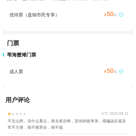
50
优待票（盘锦市民专享）

¥
起
门票
苇海蟹滩门票
50
成人票

¥
起
用户评论
o*3 2025-09-11


不怎么样。没什么看点，谁去谁后悔，宣传的挺夸张，很偏远往返非
常不方便，很不推荐去，很不值