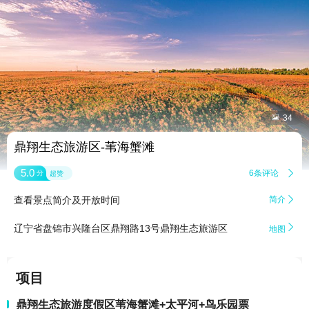


34
鼎翔生态旅游区-苇海蟹滩
5.0
6条评论

分
超赞
查看景点简介及开放时间
简介


辽宁省盘锦市兴隆台区鼎翔路13号鼎翔生态旅游区
地图
项目
鼎翔生态旅游度假区苇海蟹滩+太平河+鸟乐园票