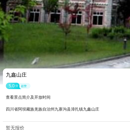
九鑫山庄
5.0
分
超赞
查看景点简介及开放时间
四川省阿坝藏族羌族自治州九寨沟县漳扎镇九鑫山庄
暂无报价