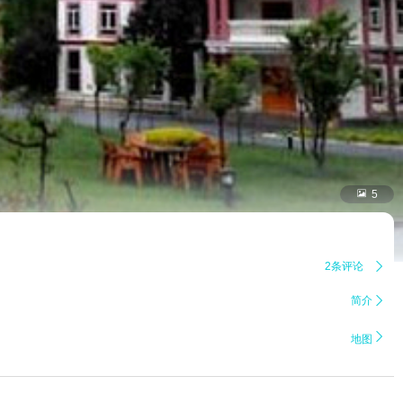

5
2条评论

简介


地图