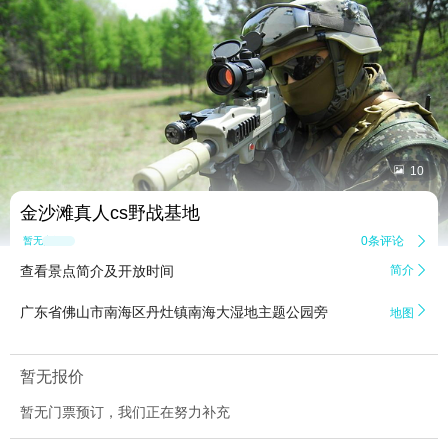


10
金沙滩真人cs野战基地
0条评论

暂无点评
查看景点简介及开放时间
简介


广东省佛山市南海区丹灶镇南海大湿地主题公园旁
地图
暂无报价
暂无门票预订，我们正在努力补充