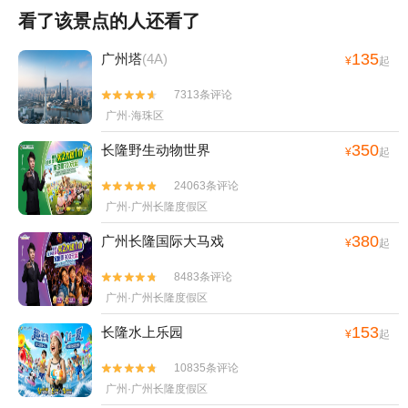
看了该景点的人还看了
135
广州塔
(4A)
¥
起
7313条评论


广州·海珠区
350
长隆野生动物世界
¥
起
24063条评论


广州·广州长隆度假区
380
广州长隆国际大马戏
¥
起
8483条评论


广州·广州长隆度假区
153
长隆水上乐园
¥
起
10835条评论


广州·广州长隆度假区