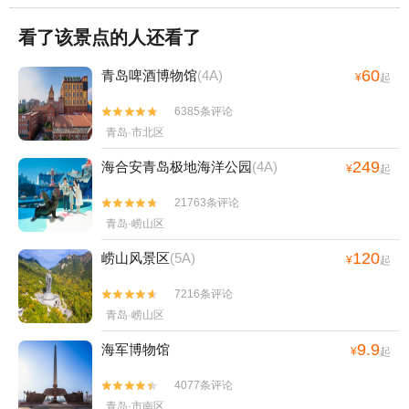
看了该景点的人还看了
60
青岛啤酒博物馆
(4A)
¥
起
6385条评论


青岛·市北区
249
海合安青岛极地海洋公园
(4A)
¥
起
21763条评论


青岛·崂山区
120
崂山风景区
(5A)
¥
起
7216条评论


青岛·崂山区
9.9
海军博物馆
¥
起
4077条评论


青岛·市南区