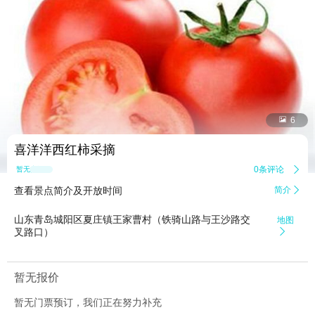


6
喜洋洋西红柿采摘
0条评论

暂无点评
查看景点简介及开放时间
简介

山东青岛城阳区夏庄镇王家曹村（铁骑山路与王沙路交
地图
叉路口）

暂无报价
暂无门票预订，我们正在努力补充