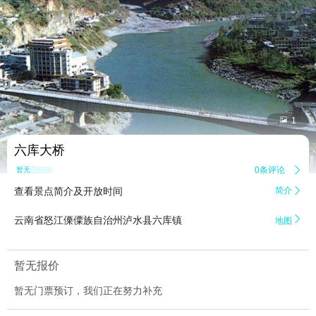


1
六库大桥
0条评论

暂无点评
查看景点简介及开放时间
简介


云南省怒江傈僳族自治州泸水县六库镇
地图
暂无报价
暂无门票预订，我们正在努力补充