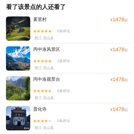
看了该景点的人还看了
1478
雾里村
¥
起
0条评论


怒江·贡山县
1478
丙中洛风景区
¥
起
2条评论


怒江·贡山县
1478
丙中洛观景台
¥
起
0条评论


怒江·贡山县
1478
普化寺
¥
起
0条评论


怒江·贡山县