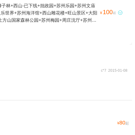
子林+西山-已下线+拙政园+苏州乐园+苏州文庙
100
欢乐世界+苏州海洋馆+西山雕花楼+旺山景区+大阳

¥
起
上方山国家森林公园+苏州梅园+周庄沈厅+苏州乐
+沙家浜温泉国际会议中心+夜游护城河+太湖西山
州怡家农家乐+同里湖大饭店+同里未完成咖啡馆主
+太湖三山岛新华农家乐+金鸡湖游船-月光码头+大
本地玩乐+苏州之夜+苏州市吴中太湖旅游区+周庄
州梦幻乐园+欢乐岛游乐园+游美营地亲子别墅(周
月周庄绿乐园店）+嘻哈包袱铺同里剧场+苏州万怡酒
（山塘街店）+江苏苏州常熟尚湖高尔夫球场+苏州
c*7 2015-01-08
街白居易码头游船+山塘街-已下线+虎丘湿地公园
西山1日游
80
¥
起