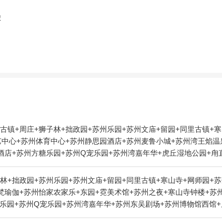
荐
古镇+周庄+狮子林+拙政园+苏州乐园+苏州文庙+留园+同里古镇+寒
艺中心+苏州体育中心+苏州静思园酒店+苏州麦鲁小城+苏州湾王焰温
酒店+苏州方糖乐园+苏州Q宠乐园+苏州湾嘉年华+虎丘湿地公园+甪
林+拙政园+苏州乐园+苏州文庙+留园+同里古镇+寒山寺+网师园+
梵瑜伽+苏州怡家农家乐+东园+霓美术馆+苏州之夜+寒山寺钟楼+苏
糖乐园+苏州Q宠乐园+苏州湾嘉年华+苏州东吴剧场+苏州博物馆西馆