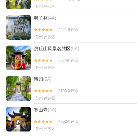
苏州·平江区
狮子林
(4A)
4421条评论


苏州·姑苏区
虎丘山风景名胜区
(5A)
6674条评论


苏州·姑苏区
留园
(5A)
2193条评论


苏州·姑苏区
寒山寺
(4A)
4752条评论


苏州·姑苏区