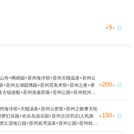
9

¥
起
山寺+网师园+苏州海洋馆+苏州天颐温泉+苏州云
200
泉+苏州太湖园博园+苏州霓美术馆+苏州之夜+寒

¥
起
直古镇游船+苏州洛嘉部落+苏州公园+苏州枕河居
苏州海洋馆+天颐汤泉+苏州云密室+苏州之眼摩天轮
150
州梦幻乐园+欢乐岛游乐园+苏州古旧书店(人民路

¥
起
+虎丘湿地公园+苏州岚湾温泉+苏州公园+苏州枕河