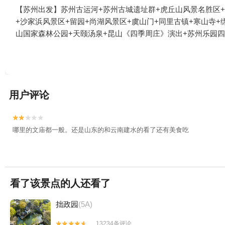
【苏州出发】苏州古运河+苏州古城遗址群+虎丘山风景名胜区+明
+沙家浜风景区+留园+尚湖风景区+虞山门+同里古镇+寒山寺+
山国家森林公园+天颐汤泉+昆山《四季周庄》演出+苏州乐园四
园森林水世界+尚湖游艇+周庄万三水上财道游船+苏州之眼摩天
吉运农家乐+太湖西山江南恬园农家乐+太湖旺山钱家坞农家乐+
题客栈+大阳山国家森林公园植物园景区+东园+苏州演艺中心+苏
阳山景区+太湖西山玄旸山庄+尚湖卡亚克舟钓俱乐部+周庄玩乐
用户评论
大桥+寒山寺钟楼+金鸡湖水上游+周庄魔城+周庄江南堂客栈+
庄店)+大阳山动漫水世界+周庄一日游+苏州乐园森林世界+苏
店+苏州万豪酒店+苏州湾梦幻水世界+周庄万三酒庄+昆山周庄


Q宠乐园+苏州湾嘉年华+江苏苏州常熟尚湖高尔夫球场+行知草
哪里的文庙都一般。还是山东的和云南建水的看了还有美食吃
+尚湖飞熊乐园+尚湖水上森林+虞山文化旅游度假区+沙家浜革
看了该景点的人还看了
拙政园
(5A)
13234条评论

