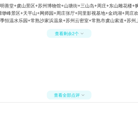
善堂+虞山景区+苏州博物馆+山塘街+三山岛+周庄+东山雕花楼+狮
缥缈峰景区+天平山+网师园+周庄张厅+同里影视基地+金鸡湖+周庄
季恒温水乐园+常熟沙家浜温泉+苏州云密室+常熟市虞山索道+苏州
轮+苏州旺山九龙潭风景区+苏州玩博会+苏州太湖国际高尔夫俱乐部
查看剩余2个

苏州亿梵瑜伽+同里乐爽草莓园+同里绿色草莓园+周庄大海酒楼+苏
州体育中心+北京D-life礼堂+同里船码头酒吧+同里国家湿地公园
-周庄古戏台（北市街店）+同里金红牛奶油草莓园+霓美术馆+苏州
周庄月上·古筝会馆+金鸡湖帆船游（中茵皇冠假日酒店游艇码头）+苏
州古旧书店(人民路店)+黎里古镇+游艇联盟+舟际皮划艇俱乐部（水
失恋星空展览馆+周庄研学基地+苏州方糖乐园+苏州星空失恋博物馆
堂（山塘街店）+苏州东吴剧场+苏州博物馆西馆+虞山动物园+山塘
命历史纪念馆+金鸡湖风之园+苏州岚湾温泉+苏州公园+苏州枕河居+
查看全部点评
