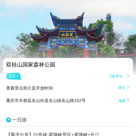


7
双桂山国家森林公园
3.0
2条评论

分
查看景点简介及开放时间
简介


重庆市丰都县名山街道名山镇名山路152号
地图
一日游
【重庆出发】白帝城·瞿塘峡景区+瞿塘峡+长江