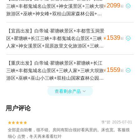
2099
三峡+丰都鬼城名山景区+神女溪景区+三峡大坝

¥
起
旅游区+巫峡+神女峰+双桂山国家森林公园+三
峡垂直升船机+夔门4日游
【宜昌出发】白帝城·瞿塘峡景区+丰都雪玉洞景
1539
区+瞿塘峡+长江三峡+丰都鬼城名山景区+三峡

¥
起
人家+神女溪景区+屈原故里文化旅游区+三峡大
坝旅游区+巫峡+巫山小三峡+双桂山国家森林公
园+武陵山大裂谷+神农溪景区+《归来三峡》实
【重庆出发】白帝城·瞿塘峡景区+瞿塘峡+长江
景演艺+三峡之巅景区+重庆三峡游船+三峡垂直
1559
三峡+丰都鬼城名山景区+三峡人家+三峡大坝旅

¥
起
升船机+长江游轮5日游
游区+巫峡+巫山小三峡+双桂山国家森林公园
+巫山大昌古镇+大型山水实景演艺《烽烟三国》
查看剩余产品

+重庆三峡游船+三峡垂直升船机+长江游轮+小
小三峡4日游
用户评论
李*碧 2025-07-01


全部是自助餐，很不错。房间有阳台很好看风景的。床也宽。客服很
细心 点赞，冬天再来看看红叶