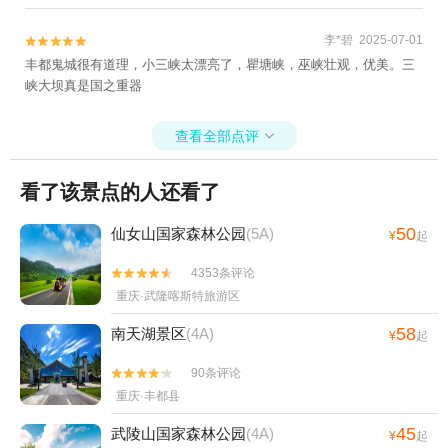
李*碧 2025-07-01


丰都鬼城很有道理，小三峡太漂亮了，瞿塘峡，巫峡壮观，优美。三
峡大坝真是国之重器
查看全部点评

看了该景点的人还看了
50
仙女山国家森林公园
(5A)
¥
起
4353条评论


重庆·武隆喀斯特旅游区
58
南天湖景区
(4A)
¥
起
90条评论


重庆·丰都县
45
武陵山国家森林公园
(4A)
¥
起