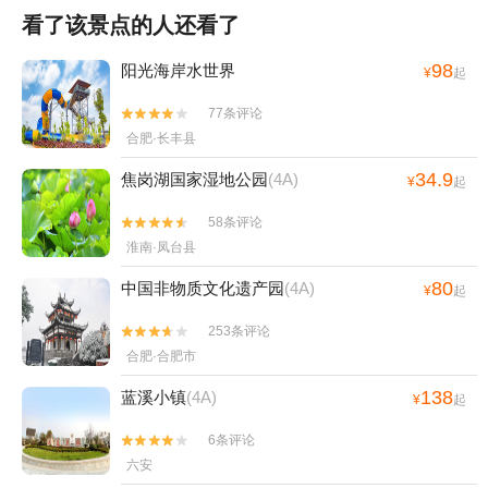
看了该景点的人还看了
98
阳光海岸水世界
¥
起
77条评论


合肥·长丰县
34.9
焦岗湖国家湿地公园
(4A)
¥
起
58条评论


淮南·凤台县
80
中国非物质文化遗产园
(4A)
¥
起
253条评论


合肥·合肥市
138
蓝溪小镇
(4A)
¥
起
6条评论


六安