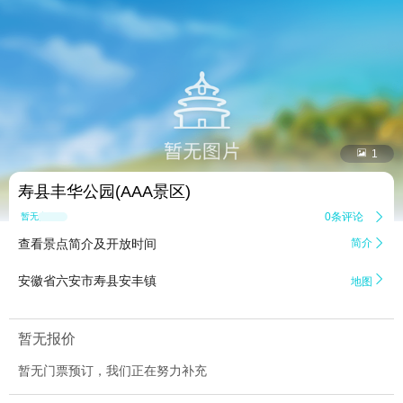


1
寿县丰华公园(AAA景区)
0条评论

暂无点评
查看景点简介及开放时间
简介


安徽省六安市寿县安丰镇
地图
暂无报价
暂无门票预订，我们正在努力补充