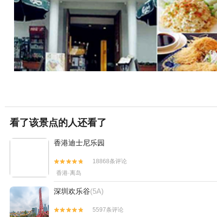
看了该景点的人还看了
香港迪士尼乐园
18868条评论


香港·离岛
深圳欢乐谷
(5A)
5597条评论

