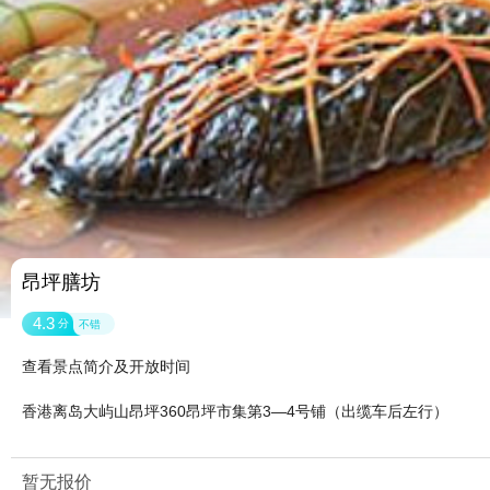
昂坪膳坊
4.3
分
不错
查看景点简介及开放时间
香港离岛大屿山昂坪360昂坪市集第3—4号铺（出缆车后左行）
暂无报价