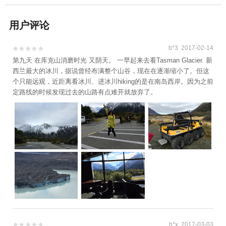
用户评论
b*3 2017-02-14


第九天 在库克山消磨时光 又阴天。 一早起来去看Tasman Glacier. 新
西兰最大的冰川，据说曾经布满整个山谷，现在在逐渐缩小了。但这
个只能远观，近距离看冰川、进冰川hiking的是在南岛西岸。因为之前
定路线的时候发现过去的山路有点难开就放弃了。
h*x 2017-03-03

