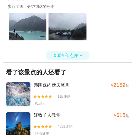
步行了四十分钟到达的冰湖
查看全部点评

看了该景点的人还看了
2159
弗朗兹约瑟夫冰川
¥
起
1条评论


Waiho
615
好牧羊人教堂
¥
起
42条评论


特卡波湖