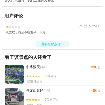
暂无门票预订，我们正在努力补充
用户评论
c*3 2015-07-28


没去成，而且不给退款，不好
查看全部点评

看了该景点的人还看了
80
中华洞天
(4A)
¥
起
96条评论


绵阳·江油市
60
寻龙山景区
(4A)
¥
起
273条评论

