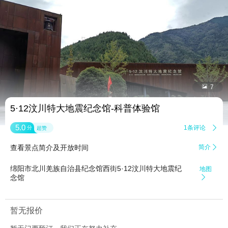


7
5·12汶川特大地震纪念馆-科普体验馆
5.0
1条评论

分
超赞
查看景点简介及开放时间
简介

绵阳市北川羌族自治县纪念馆西街5·12汶川特大地震纪
地图
念馆

暂无报价