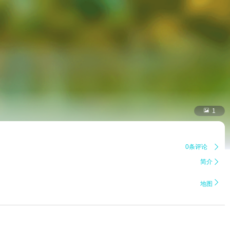

1
0条评论

简介


地图