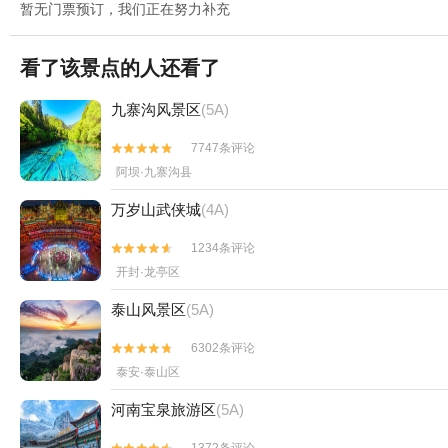
暂无门票预订，我们正在努力补充
看了该景点的人还看了
九寨沟风景区
(5A)
7747条评论


阿坝·九寨沟县
万岁山武侠城
(4A)
1234条评论


开封·龙亭区
泰山风景区
(5A)
6302条评论


泰安·泰山区
河南宝泉旅游区
(5A)