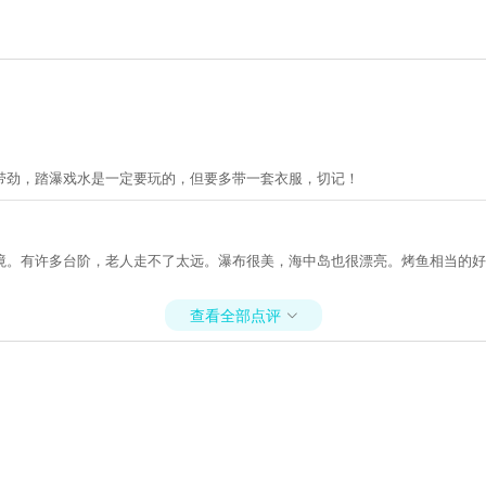
带劲，踏瀑戏水是一定要玩的，但要多带一套衣服，切记！
境。有许多台阶，老人走不了太远。瀑布很美，海中岛也很漂亮。烤鱼相当的好
查看全部点评
