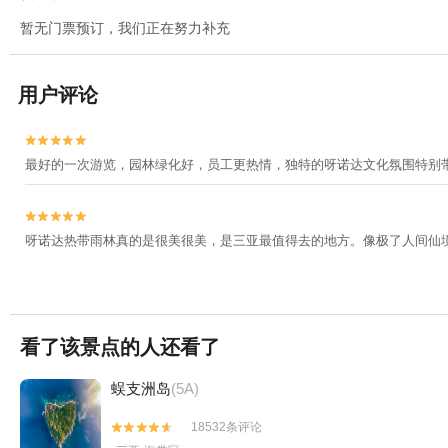
暂无门票预订，我们正在努力补充
用户评论


最好的一次游览，园林绿化好，员工更热情，独特的呀诺达文化氛围特别


呀诺达热带雨林真的是很美很美，是三亚最值得去的地方。像极了人间仙
看了该景点的人还看了
蜈支洲岛
(5A)
18532条评论

