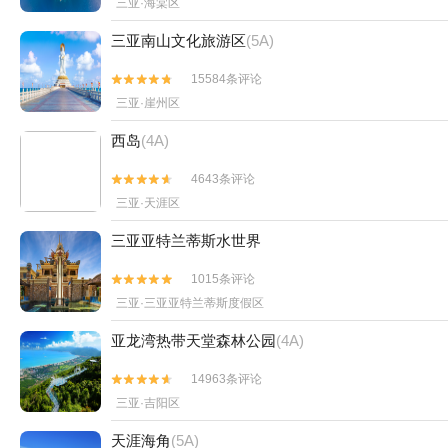
三亚·海棠区
三亚南山文化旅游区
(5A)
15584条评论


三亚·崖州区
西岛
(4A)
4643条评论


三亚·天涯区
三亚亚特兰蒂斯水世界
1015条评论


三亚·三亚亚特兰蒂斯度假区
亚龙湾热带天堂森林公园
(4A)
14963条评论


三亚·吉阳区
天涯海角
(5A)