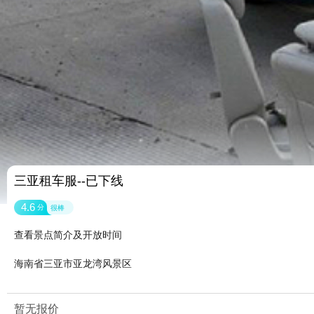
三亚租车服--已下线
4.6
分
很棒
查看景点简介及开放时间
海南省三亚市亚龙湾风景区
暂无报价