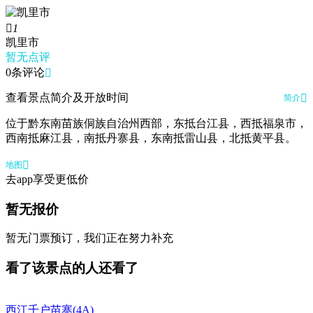

1
凯里市
暂无点评
0条评论

查看景点简介及开放时间

简介
位于黔东南苗族侗族自治州西部，东抵台江县，西抵福泉市，
西南抵麻江县，南抵丹寨县，东南抵雷山县，北抵黄平县。

地图
去app享受更低价
暂无报价
暂无门票预订，我们正在努力补充
看了该景点的人还看了
西江千户苗寨
(4A)