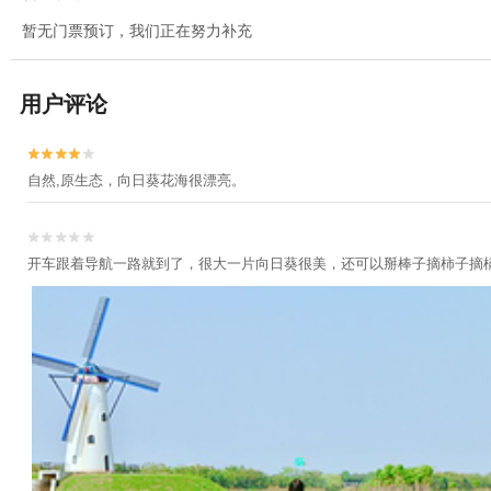
暂无门票预订，我们正在努力补充
用户评论


自然,原生态，向日葵花海很漂亮。


开车跟着导航一路就到了，很大一片向日葵很美，还可以掰棒子摘柿子摘