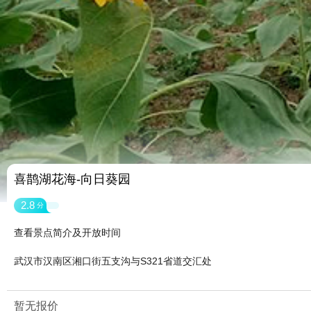
喜鹊湖花海-向日葵园
2.8
分
查看景点简介及开放时间
武汉市汉南区湘口街五支沟与S321省道交汇处
暂无报价