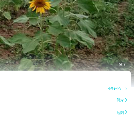

7
4条评论

简介


地图