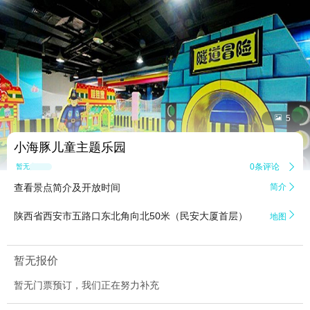


5
小海豚儿童主题乐园
0条评论

暂无点评
查看景点简介及开放时间
简介


陕西省西安市五路口东北角向北50米（民安大厦首层）
地图
暂无报价
暂无门票预订，我们正在努力补充