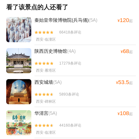
看了该景点的人还看了
120
秦始皇帝陵博物院(兵马俑)
(5A)
¥
起
66418条评论


西安·临潼区
68
陕西历史博物馆
(4A)
¥
起
17279条评论


西安·雁塔区
53.5
西安城墙
(5A)
¥
起
5893条评论


西安·碑林区
108
华清宫
(5A)
¥
起
44160条评论


西安·临潼区