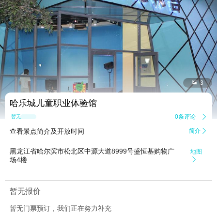


3
哈乐城儿童职业体验馆
0条评论

暂无点评
查看景点简介及开放时间
简介

黑龙江省哈尔滨市松北区中源大道8999号盛恒基购物广
地图
场4楼

暂无报价
暂无门票预订，我们正在努力补充