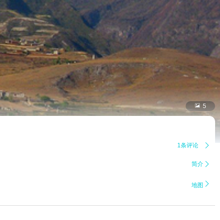

5
1条评论

简介


地图