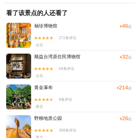
看了该景点的人还看了
46
袖珍博物馆
¥
起
272条评论


台北
32
顺益台湾原住民博物馆
¥
起
69条评论


台北
214
黄金瀑布
¥
起
8条评论


新北
26
野柳地质公园
¥
起
368条评论


新北