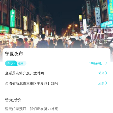


12
宁夏夜市
4.6
18条评论

分
很棒
查看景点简介及开放时间
简介


台湾省新北市三重区宁夏路1-25号
地图
暂无报价
暂无门票预订，我们正在努力补充