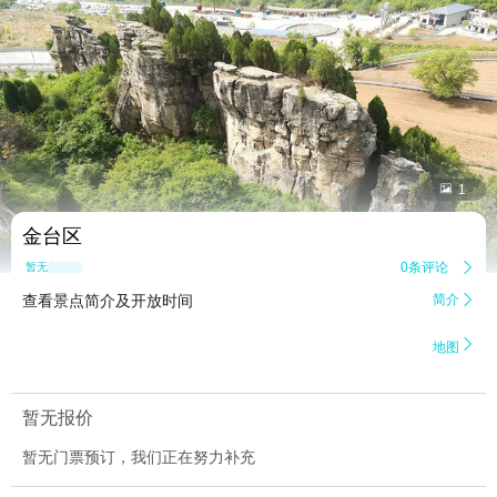


1
金台区
0条评论

暂无点评
查看景点简介及开放时间
简介


地图
暂无报价
暂无门票预订，我们正在努力补充