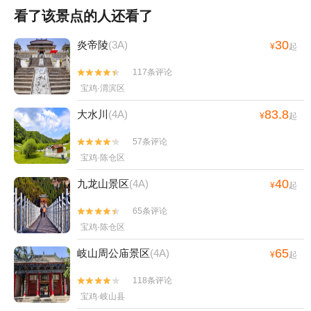
看了该景点的人还看了
30
炎帝陵
(3A)
¥
起
117条评论


宝鸡·渭滨区
83.8
大水川
(4A)
¥
起
57条评论


宝鸡·陈仓区
40
九龙山景区
(4A)
¥
起
65条评论


宝鸡·陈仓区
65
岐山周公庙景区
(4A)
¥
起
118条评论


宝鸡·岐山县