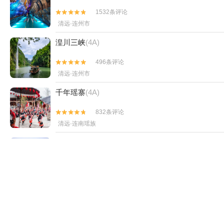
1532条评论


清远·连州市
湟川三峡
(4A)
496条评论


清远·连州市
千年瑶寨
(4A)
832条评论


清远·连南瑶族
龙潭度假区
(4A)
49条评论


清远·连州市
清远金子山原生态旅游风景区
(4A)
346条评论


清远·连山县