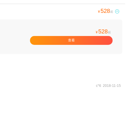
528

¥
起
528
¥
起
查看
c*6 2018-11-15