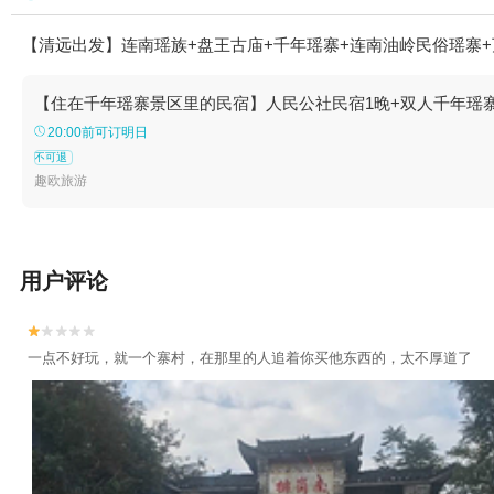
【清远出发】连南瑶族+盘王古庙+千年瑶寨+连南油岭民俗瑶寨+
【住在千年瑶寨景区里的民宿】人民公社民宿1晚+双人千年瑶
20:00前可订明日
不可退
趣欧旅游
用户评论


一点不好玩，就一个寨村，在那里的人追着你买他东西的，太不厚道了