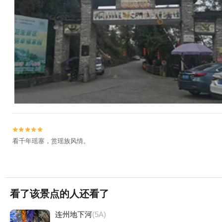


看千年瑶寨，赏瑶族风情。
看了该景点的人还看了
连州地下河
(5A)