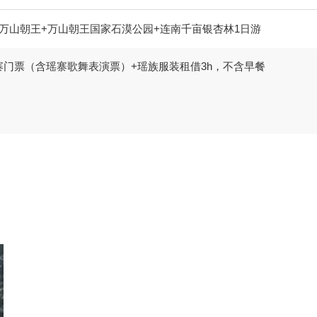
万山朝王+万山朝王国家石漠公园+连南千亩银杏林1日游
寨门票（含瑶寨歌舞表演票）+瑶族服装租借3h，不含早餐