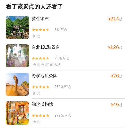
看了该景点的人还看了
214
黄金瀑布
¥
起
8条评论


新北
126
台北101观景台
¥
起
25条评论


台北·台北101大楼
26
野柳地质公园
¥
起
368条评论


新北
46
袖珍博物馆
¥
起
272条评论


台北