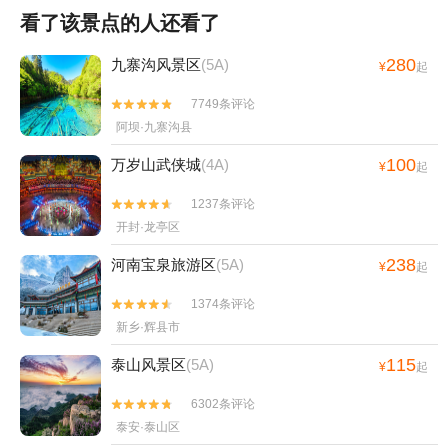
看了该景点的人还看了
280
九寨沟风景区
(5A)
¥
起
7749条评论


阿坝·九寨沟县
100
万岁山武侠城
(4A)
¥
起
1237条评论


开封·龙亭区
238
河南宝泉旅游区
(5A)
¥
起
1374条评论


新乡·辉县市
115
泰山风景区
(5A)
¥
起
6302条评论


泰安·泰山区