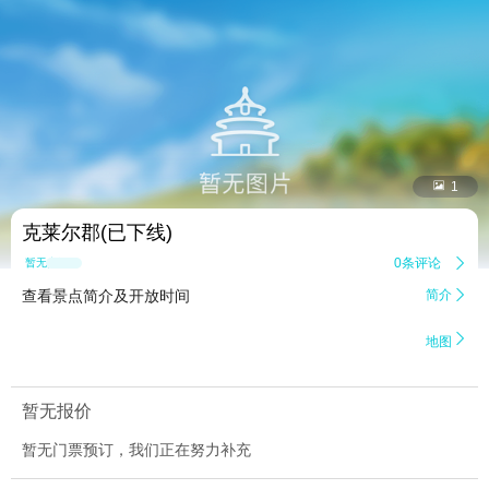


1
克莱尔郡(已下线)
0条评论

暂无点评
查看景点简介及开放时间
简介


地图
暂无报价
暂无门票预订，我们正在努力补充