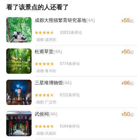
看了该景点的人还看了
55
成都大熊猫繁育研究基地
(4A)
¥
起
33651条评论


成都·成华区
50
杜甫草堂
(4A)
¥
起
5774条评论


成都·青羊区
96
三星堆博物馆
(4A)
¥
起
9722条评论


德阳·广汉市
50
武侯祠
(4A)
¥
起
5184条评论


成都·武侯区