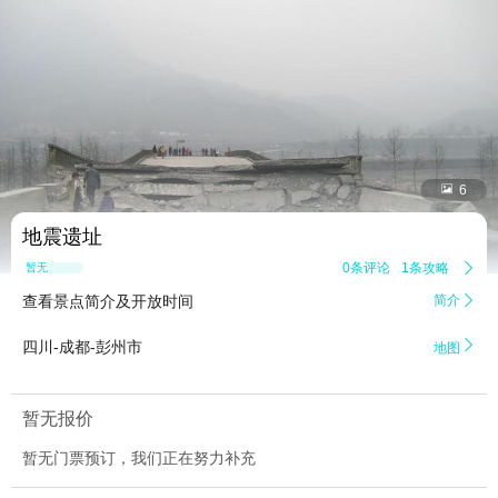


6
地震遗址
0条评论
1条攻略

暂无点评
查看景点简介及开放时间
简介


四川-成都-彭州市
地图
暂无报价
暂无门票预订，我们正在努力补充