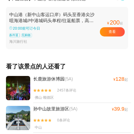
中山港（新中山客运口岸）码头至香港尖沙
咀海港城//中港城码头单程/往返船票，高速
200
¥
起
客轮直达
20:00前可订今日
查看
条件退
无购物
海川旅行社
看了该景点的人还看了
128
长鹿旅游休博园
(5A)
¥
起
2457条评论


佛山·顺德区
39.9
孙中山故里旅游区
(5A)
¥
起
0条评论


中山