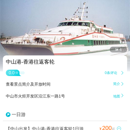


6
中山港-香港往返客轮
0.0
0条评论

分
查看景点简介及开放时间
简介


中山市火炬开发区沿江东一路1号
地图
一日游
200
【中山出发】中山港-香港往返客轮1日游

¥
起