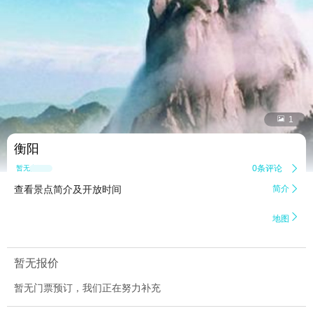


1
衡阳
0条评论

暂无点评
查看景点简介及开放时间
简介


地图
暂无报价
暂无门票预订，我们正在努力补充