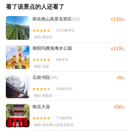
看了该景点的人还看了
110
南岳衡山风景名胜区
(5A)
¥
起
1531条评论


衡阳·南岳区
119
衡阳玛雅海滩水公园
¥
起
5条评论


衡阳·石鼓
9
石鼓书院
(4A)
¥
起
146条评论


衡阳·衡阳县
58
南岳大庙
¥
起
779条评论


衡阳·南岳衡山风景名胜区