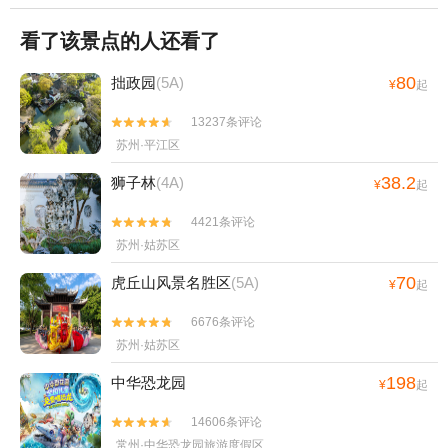
看了该景点的人还看了
80
拙政园
(5A)
¥
起
13237条评论


苏州·平江区
38.2
狮子林
(4A)
¥
起
4421条评论


苏州·姑苏区
70
虎丘山风景名胜区
(5A)
¥
起
6676条评论


苏州·姑苏区
198
中华恐龙园
¥
起
14606条评论


常州·中华恐龙园旅游度假区