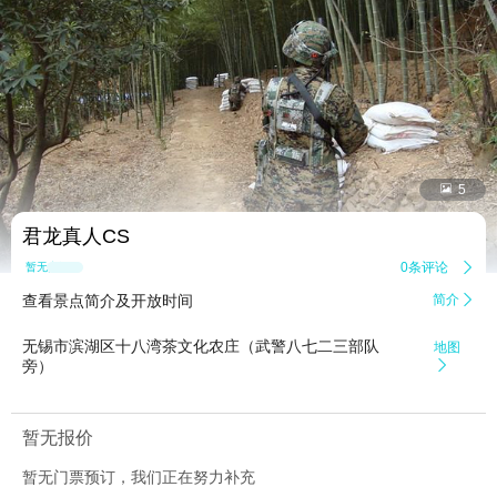


5
君龙真人CS
0条评论

暂无点评
查看景点简介及开放时间
简介

无锡市滨湖区十八湾茶文化农庄（武警八七二三部队
地图
旁）

暂无报价
暂无门票预订，我们正在努力补充