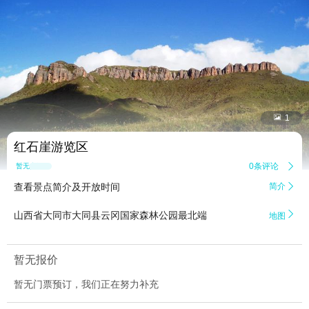


1
红石崖游览区
0条评论

暂无点评
查看景点简介及开放时间
简介


山西省大同市大同县云冈国家森林公园最北端
地图
暂无报价
暂无门票预订，我们正在努力补充