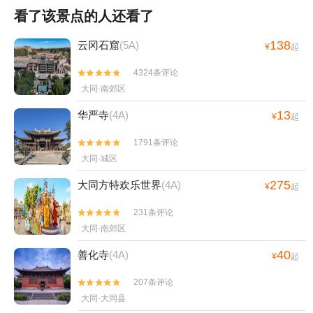
看了该景点的人还看了
138
云冈石窟
(5A)
¥
起
4324条评论


大同·南郊区
13
华严寺
(4A)
¥
起
1791条评论


大同·城区
275
大同方特欢乐世界
(4A)
¥
起
231条评论


大同·南郊区
40
善化寺
(4A)
¥
起
207条评论


大同·大同县