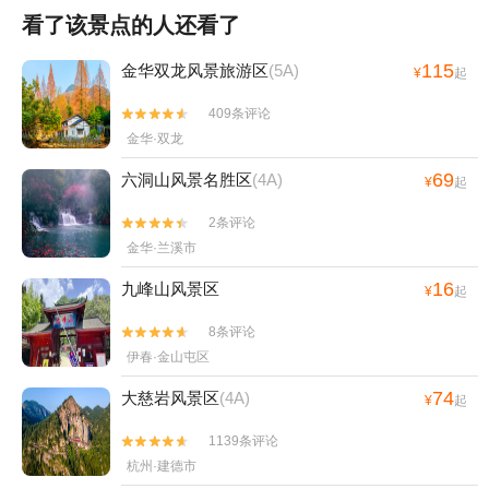
看了该景点的人还看了
115
金华双龙风景旅游区
(5A)
¥
起
409条评论


金华·双龙
69
六洞山风景名胜区
(4A)
¥
起
2条评论


金华·兰溪市
16
九峰山风景区
¥
起
8条评论


伊春·金山屯区
74
大慈岩风景区
(4A)
¥
起
1139条评论


杭州·建德市