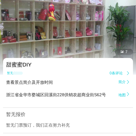


7
甜蜜蜜DIY
0条评论

暂无点评
查看景点简介及开放时间
简介


浙江省金华市婺城区回溪街228供销农超商业街S62号
地图
暂无报价
暂无门票预订，我们正在努力补充