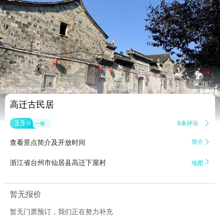


26
高迁古民居
3.9
8条评论

分
一般
查看景点简介及开放时间
简介


浙江省台州市仙居县高迁下屋村
地图
暂无报价
暂无门票预订，我们正在努力补充