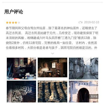
用户评论
c*e 2019-02-10


春节期间和父母自驾台州仙居，除了最著名的神仙居外，还顺便去了
高迁古民居。 高迁古民居始建于元代，几经变迁，现存建筑保留了明
末清初的风貌，相继建成六叶马头四开檐“三透九门堂”楼房13座，除
烧毁2座外，仍有11座宅院，完整的格局一如往昔。 古村内，依然居
住着很多村民，大部分都是老者与孩子，因而宅院仍然都是活的。外
面的纷扰仿佛都与这里无关，灶台冰凉，长久没生火，黑黑的烟灰从

梁顶悬下，古宅木质的楼梯有些松动，吱吱呀呀地更显出这里的宁
静。 值得前去打发一下时间。
共9张