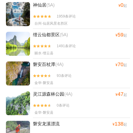
0
神仙居
(5A)
¥
起
1959条评论


台州·仙居风景名胜区
59
缙云仙都景区
(5A)
¥
起
1491条评论


丽水·缙云县
70
磐安百杖潭
(4A)
¥
起
93条评论


金华·磐安县
47
灵江源森林公园
(4A)
¥
起
0条评论


金华·磐安县
138
磐安龙溪漂流
¥
起