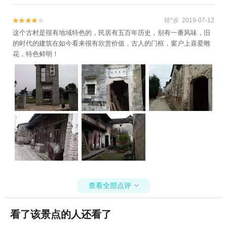
轻*步 2019-07-12


这个古村是很有地域特色的，民居有五百年历史，别有一番风味，旧
的时代的建筑在如今看来很有欣赏价值，古人的门框，窗户上喜爱雕
花，特色鲜明！
查看全部点评

看了该景点的人还看了