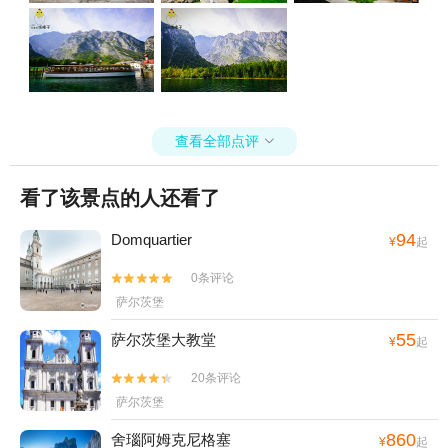
顶教堂站的欢迎牌从下船的地方再排队坐船回去就行了。国王湖国王
湖已经被我列为#要再和恋人来一次的旅行地#了，风景真的美如画，
随便一拍就是壁纸的即视感！国王湖大家可以在国王湖官网上检索游
船都出发与返回时间，不要错过最后一班返回的游船哦！ http://www.
seenschifffahrt.de/en/koenigssee/timetable/timetable/国王湖地图国
王湖推荐大家玩四天左右，第一天从慕尼黑或者萨尔茨堡过来，第二
天去国王湖，第三天去耶纳峰，第四天返回。
查看全部点评

看了该景点的人还看了
94
Domquartier
¥
起
0条评论


萨尔茨堡
55
萨尔茨堡大教堂
¥
起
20条评论


萨尔茨堡
860
舍瑙阿姆克尼格塞
¥
起