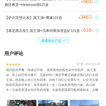
663

¥
起
教区教堂+Hintersee湖1日游
3467
【萨尔茨堡出发】国王湖+鹰巢1日游

¥
起
616
【慕尼黑出发】国王湖+贝希特斯加登盐矿1日游

¥
起
查看剩余产品

用户评论
北*君 2019-01-24


酒店提供早餐，味道还不错。 推荐黄色的面包从中间切开，抹上黄
油，夹上起司和火腿片，无敌好吃！酒店早餐店家建议我们步行去国
王湖，然后晚上坐公交车回来，还给了我们公交乘车卡。公交卡沿途
的风景真的非常好，非常值得走一走！沿途风景理想小城，依山傍
水！沿途风景溪水也非常的清澈。沿途风景跟着导航和路标走，大概
走40分钟左右吧，不过一路都看着风景，并不觉得很累。 开车来的

话，入口前有一大片停车场可以停车。国王湖停车场国王湖informatio
n那儿有指示牌，一条路是去国王湖，一条路是去耶纳峰。 我们顺着