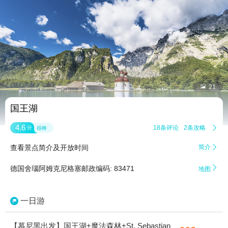


21
国王湖
4.6
18条评论
2条攻略

分
很棒
查看景点简介及开放时间
简介


德国舍瑙阿姆克尼格塞邮政编码: 83471
地图
一日游
【慕尼黑出发】国王湖+魔法森林+St. Sebastian