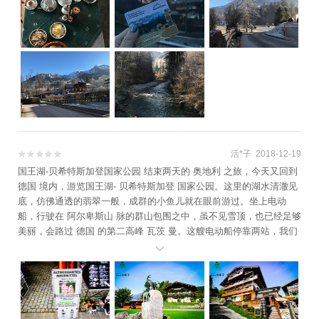
去国王湖的那条路走，没多远就可以看到卖船票的地方。 船票往返15
欧/人，好像不分季节。 *德国基本都可以直接刷visa卡，去超市就算
你只买1欧的东西也可以刷卡，非常方便。但最好用芯片卡或带有快速
支付标志的卡片，磁条卡不太推荐。国王湖冬季的游船里面非常温
暖，完全不用担心会吹冷风。 因为内暖外凉，所以玻璃窗上会起雾，
需要拍照的话还是建议将窗子打开一个小口，拍完赶快关上就行了。
游船上船之后建议做右边窗边，风景特别好，方便拍照！ 冬天早上雾
特别大，要到中午11点左右才会散。 船行驶到回音谷的时候，船员会
吹奏一段音乐，结束后会向大家要小费，大家意思的给点儿就行了。
国王湖冬天船只行驶到红顶教堂，不去上湖。红顶教堂据说国王湖周
活*子 2018-12-19


围的是阿尔卑斯山脉。阿尔卑斯雪山其实这个湖面如果把脚放下去就
国王湖-贝希特斯加登国家公园 结束两天的 奥地利 之旅，今天又回到
碰到水面了，所以只能抬着腿拍了。国王湖因为之前看别的攻略说，
德国 境内，游览国王湖- 贝希特斯加登 国家公园。这里的湖水清澈见
冬天游船不去上湖，但可以沿着湖边的小路走去上湖，所以我就开始
底，仿佛通透的翡翠一般，成群的小鱼儿就在眼前游过。坐上电动
了徒步模式。国王湖路上还有一片森林，看起来比较可怕，不过沿着
船，行驶在 阿尔卑斯山 脉的群山包围之中，虽不见雪顶，也已经足够
路走就行了。森林冬天的阳光还是非常刺眼且温暖的。树林穿过森林
美丽，会路过 德国 的第二高峰 瓦茨 曼。这艘电动船停靠两站，我们
再走一小段就到了这个沙石滩，突然恍惚觉得自己在冰岛。 *天上的
先坐到尽头欣赏美景，折返时再到圣巴尔多禄茂站看教堂。往山上攀

不是流星，是喷气式飞机。沙石滩我一直沿着小路走，但是后面的路
登十来分钟，又会看到另一个山间湖泊。返程途中，先在圣巴尔多禄
越走越觉得人迹罕至，走到这儿就决定不继续往前，上湖还是等夏天
茂下船。圣巴尔多禄茂教堂是国王湖的标志性建筑，明信片上全是
再去吧。山路回到沙滩那儿看了眼指示牌，发现自己还好没继续走，
它。
这要走四个小时，冬天天黑得又早，我很可能在山里迷路啊(///▽///)指
示牌再次回到红顶教堂的时候已经快下午4点了，天已经开始黑了。红