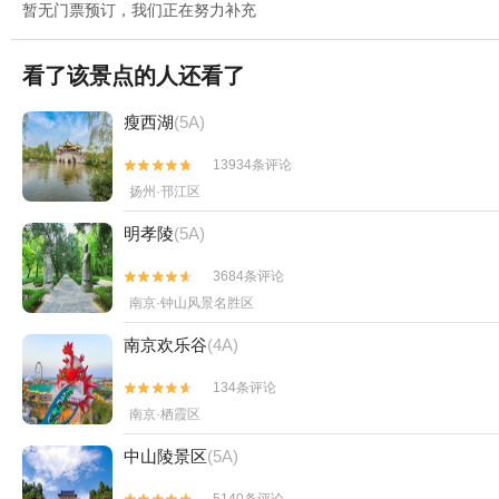
暂无门票预订，我们正在努力补充
看了该景点的人还看了
瘦西湖
(5A)
13934条评论


扬州·邗江区
明孝陵
(5A)
3684条评论


南京·钟山风景名胜区
南京欢乐谷
(4A)
134条评论


南京·栖霞区
中山陵景区
(5A)