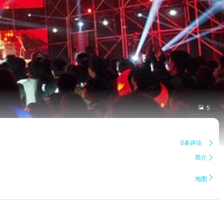

5
0条评论

简介


地图