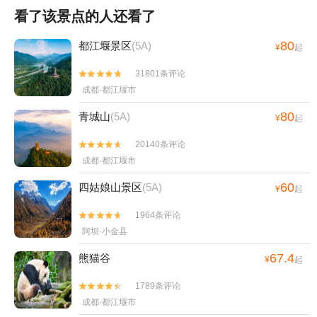
看了该景点的人还看了
80
都江堰景区
(5A)
¥
起
31801条评论


成都·都江堰市
80
青城山
(5A)
¥
起
20140条评论


成都·都江堰市
60
四姑娘山景区
(5A)
¥
起
1964条评论


阿坝·小金县
67.4
熊猫谷
¥
起
1789条评论


成都·都江堰市