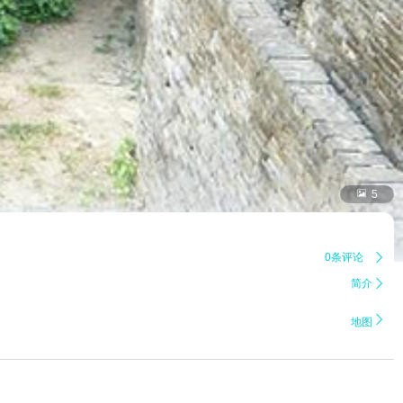

5
0条评论

简介


地图