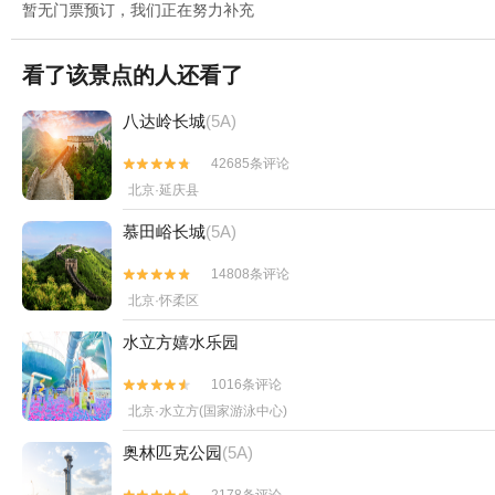
暂无门票预订，我们正在努力补充
看了该景点的人还看了
八达岭长城
(5A)
42685条评论


北京·延庆县
慕田峪长城
(5A)
14808条评论


北京·怀柔区
水立方嬉水乐园
1016条评论


北京·水立方(国家游泳中心)
奥林匹克公园
(5A)