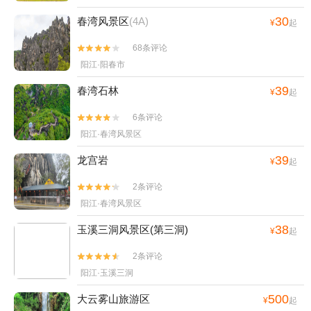
30
春湾风景区
(4A)
¥
起
68条评论


阳江·阳春市
39
春湾石林
¥
起
6条评论


阳江·春湾风景区
39
龙宫岩
¥
起
2条评论


阳江·春湾风景区
38
玉溪三洞风景区(第三洞)
¥
起
2条评论


阳江·玉溪三洞
500
大云雾山旅游区
¥
起