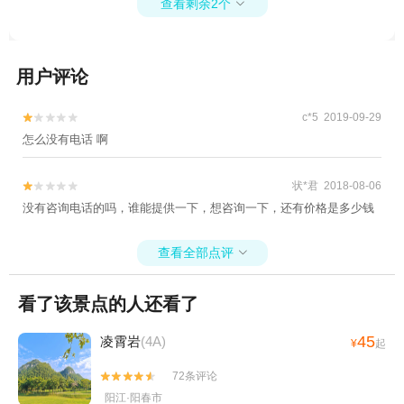
查看剩余2个

+禅泉温泉+禅泉温泉-已下线+云浮本地玩乐
+象窝山生态园1日游
用户评论
c*5 2019-09-29


怎么没有电话 啊
状*君 2018-08-06


没有咨询电话的吗，谁能提供一下，想咨询一下，还有价格是多少钱
查看全部点评

看了该景点的人还看了
45
凌霄岩
(4A)
¥
起
72条评论


阳江·阳春市