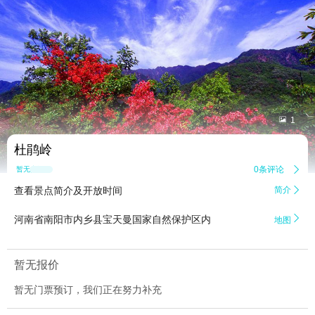


1
杜鹃岭
0条评论

暂无点评
查看景点简介及开放时间
简介


河南省南阳市内乡县宝天曼国家自然保护区内
地图
暂无报价
暂无门票预订，我们正在努力补充