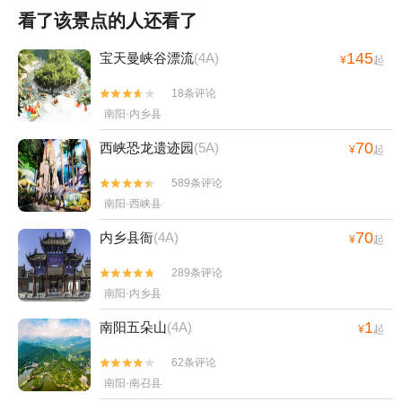
看了该景点的人还看了
145
宝天曼峡谷漂流
(4A)
¥
起
18条评论


南阳·内乡县
70
西峡恐龙遗迹园
(5A)
¥
起
589条评论


南阳·西峡县
70
内乡县衙
(4A)
¥
起
289条评论


南阳·内乡县
1
南阳五朵山
(4A)
¥
起
62条评论


南阳·南召县