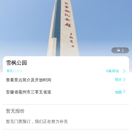


2
雪枫公园
0条评论

暂无点评
查看景点简介及开放时间
简介


安徽省毫州市三零五省道
地图
暂无报价
暂无门票预订，我们正在努力补充