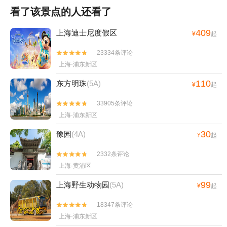
看了该景点的人还看了
409
上海迪士尼度假区
¥
起
23334条评论


上海·浦东新区
110
东方明珠
(5A)
¥
起
33905条评论


上海·浦东新区
30
豫园
(4A)
¥
起
2332条评论


上海·黄浦区
99
上海野生动物园
(5A)
¥
起
18347条评论


上海·浦东新区