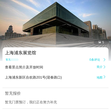


5
上海浦东展览馆
0条评论

暂无点评
查看景点简介及开放时间
简介


上海浦东新区合欢路201号(迎春路口)
地图
暂无报价
暂无门票预订，我们正在努力补充