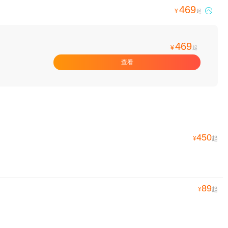
469

¥
起
469
¥
起
查看
450
¥
起
89
¥
起