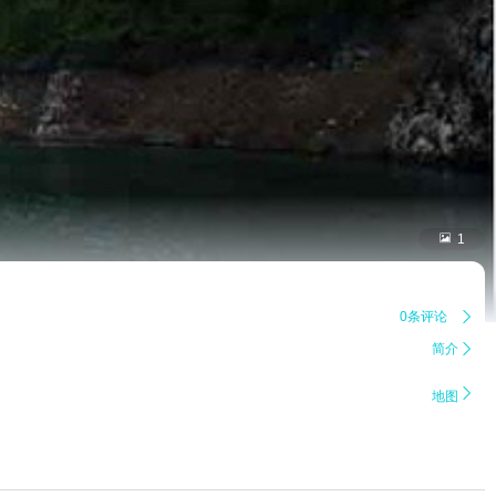

1
0条评论

简介


地图