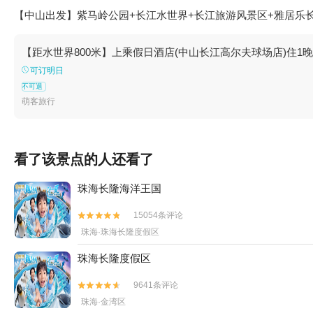
【中山出发】紫马岭公园+长江水世界+长江旅游风景区+雅居乐
【距水世界800米】上乘假日酒店(中山长江高尔夫球场店)住1
可订明日
不可退
萌客旅行
看了该景点的人还看了
珠海长隆海洋王国
15054条评论


珠海·珠海长隆度假区
珠海长隆度假区
9641条评论


珠海·金湾区