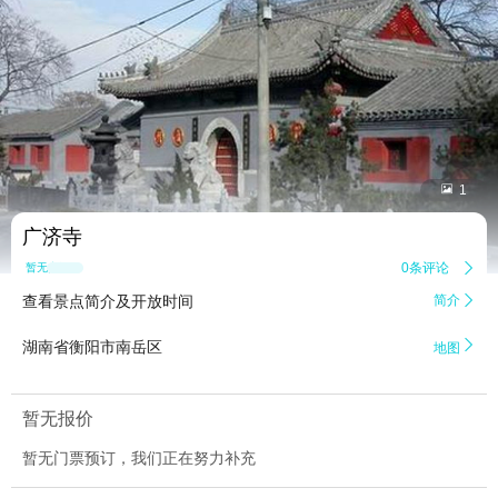


1
广济寺
0条评论

暂无点评
查看景点简介及开放时间
简介


湖南省衡阳市南岳区
地图
暂无报价
暂无门票预订，我们正在努力补充