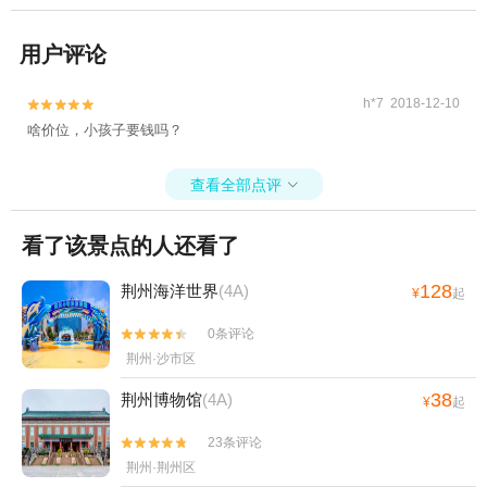
用户评论
h*7 2018-12-10


啥价位，小孩子要钱吗？
查看全部点评

看了该景点的人还看了
128
荆州海洋世界
(4A)
¥
起
0条评论


荆州·沙市区
38
荆州博物馆
(4A)
¥
起
23条评论


荆州·荆州区