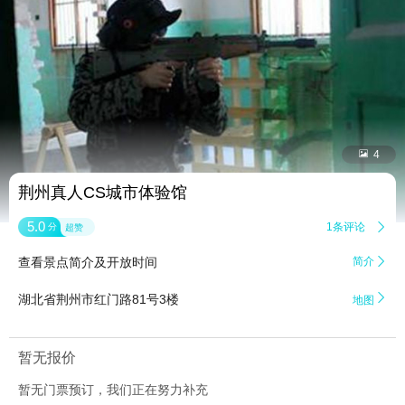


4
荆州真人CS城市体验馆
5.0
1条评论

分
超赞
查看景点简介及开放时间
简介


湖北省荆州市红门路81号3楼
地图
暂无报价
暂无门票预订，我们正在努力补充