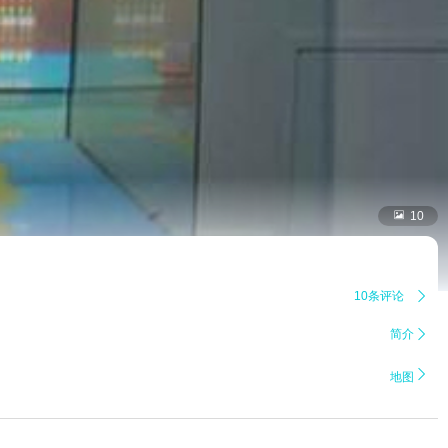

10
10条评论

简介


地图