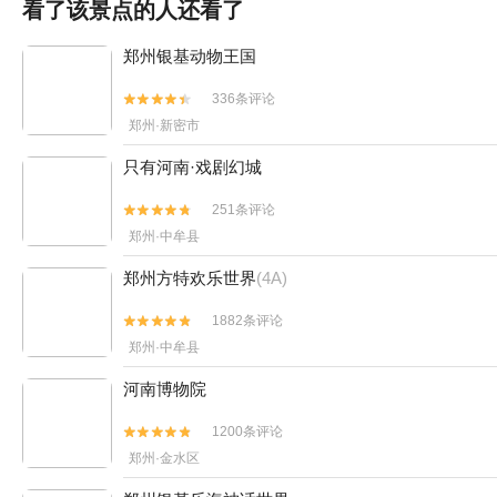
看了该景点的人还看了
郑州银基动物王国
336条评论


郑州·新密市
只有河南·戏剧幻城
251条评论


郑州·中牟县
郑州方特欢乐世界
(4A)
1882条评论


郑州·中牟县
河南博物院
1200条评论


郑州·金水区