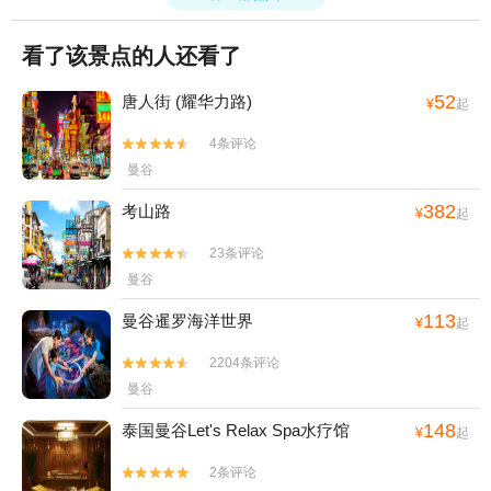
看了该景点的人还看了
52
唐人街 (耀华力路)
¥
起
4条评论


曼谷
382
考山路
¥
起
23条评论


曼谷
113
曼谷暹罗海洋世界
¥
起
2204条评论


曼谷
148
泰国曼谷Let's Relax Spa水疗馆
¥
起
2条评论

