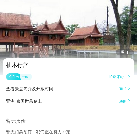


1
柚木行宫
4.1
19条评论

分
一般
查看景点简介及开放时间
简介


亚洲-泰国世昌岛上
地图
暂无报价
暂无门票预订，我们正在努力补充