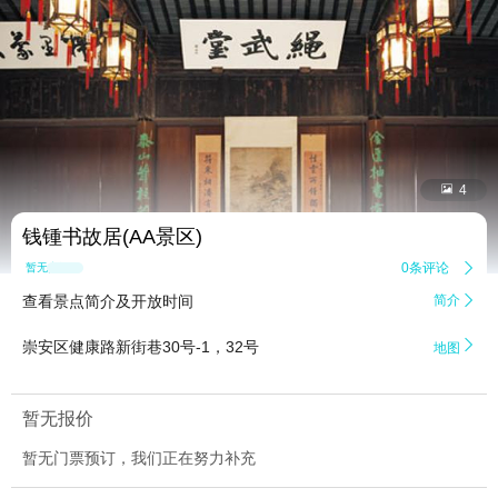


4
钱锺书故居(AA景区)
0条评论

暂无点评
查看景点简介及开放时间
简介


崇安区健康路新街巷30号-1，32号
地图
暂无报价
暂无门票预订，我们正在努力补充