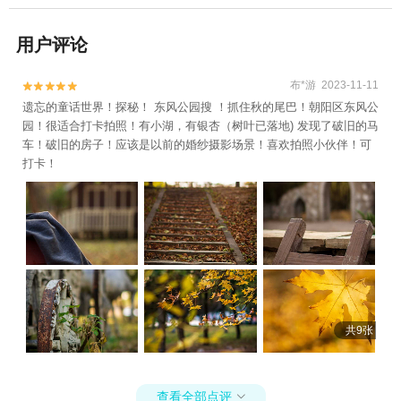
用户评论
布*游 2023-11-11


遗忘的童话世界！探秘！ 东风公园搜 ！抓住秋的尾巴！朝阳区东风公
园！很适合打卡拍照！有小湖，有银杏（树叶已落地) 发现了破旧的马
车！破旧的房子！应该是以前的婚纱摄影场景！喜欢拍照小伙伴！可
打卡！
共9张
查看全部点评
