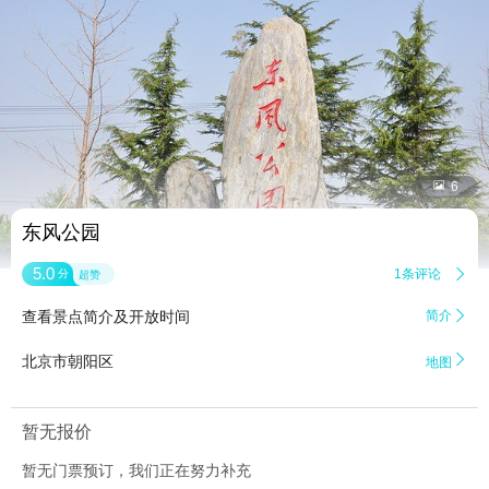


6
东风公园
5.0
1条评论

分
超赞
查看景点简介及开放时间
简介


北京市朝阳区
地图
暂无报价
暂无门票预订，我们正在努力补充