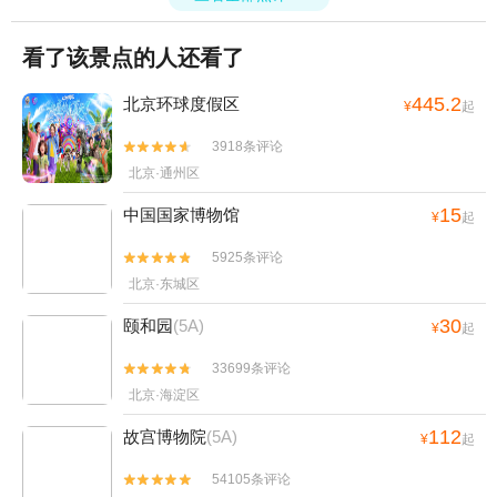
看了该景点的人还看了
445.2
北京环球度假区
¥
起
3918条评论


北京·通州区
15
中国国家博物馆
¥
起
5925条评论


北京·东城区
30
颐和园
(5A)
¥
起
33699条评论


北京·海淀区
112
故宫博物院
(5A)
¥
起
54105条评论

