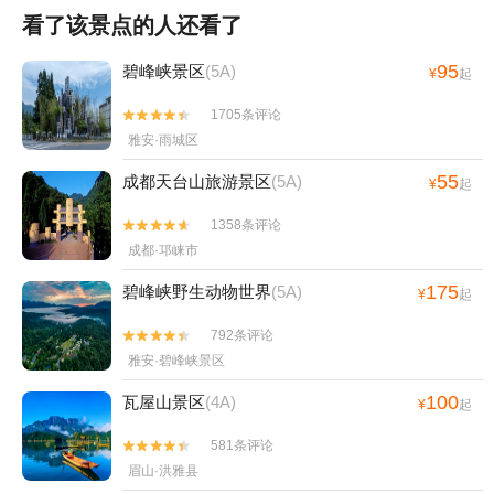
看了该景点的人还看了
95
碧峰峡景区
(5A)
¥
起
1705条评论


雅安·雨城区
55
成都天台山旅游景区
(5A)
¥
起
1358条评论


成都·邛崃市
175
碧峰峡野生动物世界
(5A)
¥
起
792条评论


雅安·碧峰峡景区
100
瓦屋山景区
(4A)
¥
起
581条评论


眉山·洪雅县