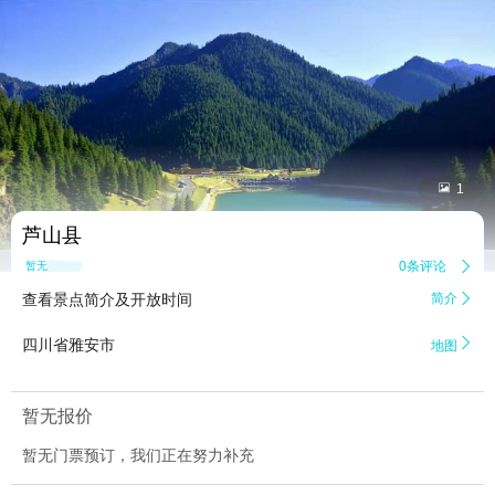


1
芦山县
0条评论

暂无点评
查看景点简介及开放时间
简介


四川省雅安市
地图
暂无报价
暂无门票预订，我们正在努力补充