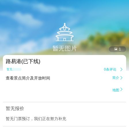


1
路易港(已下线)
0条评论

暂无点评
查看景点简介及开放时间
简介


地图
暂无报价
暂无门票预订，我们正在努力补充