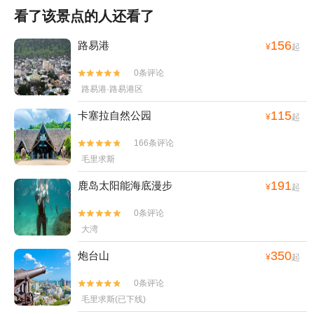
看了该景点的人还看了
156
路易港
¥
起
0条评论


路易港·路易港区
115
卡塞拉自然公园
¥
起
166条评论


毛里求斯
191
鹿岛太阳能海底漫步
¥
起
0条评论


大湾
350
炮台山
¥
起
0条评论


毛里求斯(已下线)