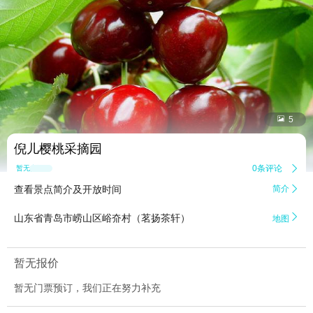


5
倪儿樱桃采摘园
0条评论

暂无点评
查看景点简介及开放时间
简介


山东省青岛市崂山区峪夼村（茗扬茶轩）
地图
暂无报价
暂无门票预订，我们正在努力补充