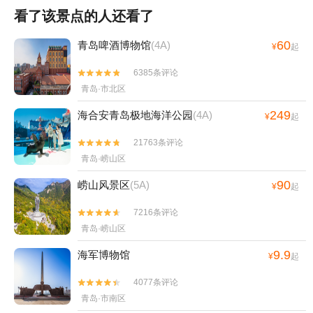
看了该景点的人还看了
60
青岛啤酒博物馆
(4A)
¥
起
6385条评论


青岛·市北区
249
海合安青岛极地海洋公园
(4A)
¥
起
21763条评论


青岛·崂山区
90
崂山风景区
(5A)
¥
起
7216条评论


青岛·崂山区
9.9
海军博物馆
¥
起
4077条评论


青岛·市南区