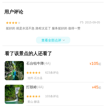
用户评论
t*5 2015-09-05


挺好的 就是水流不急 路程太近了 服务挺好的 值得一赞
查看全部点评

看了该景点的人还看了
105
石台牯牛降
(4A)
¥
起
623条评论


池州·石台县
45
打鼓岭
(4A)
¥
起
103条评论


黄山·黟县