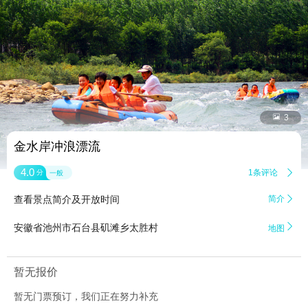


3
金水岸冲浪漂流
4.0
1条评论

分
一般
查看景点简介及开放时间
简介


安徽省池州市石台县矶滩乡太胜村
地图
暂无报价
暂无门票预订，我们正在努力补充