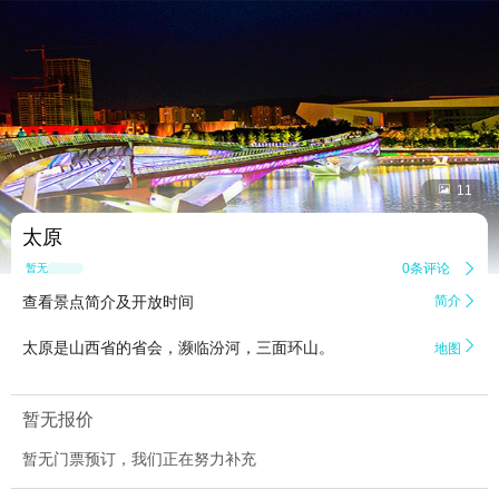


11
太原
0条评论

暂无点评
查看景点简介及开放时间
简介


太原是山西省的省会，濒临汾河，三面环山。
地图
暂无报价
暂无门票预订，我们正在努力补充