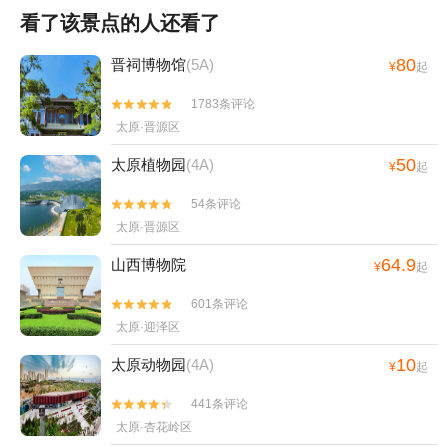
看了该景点的人还看了
80
晋祠博物馆
(5A)
¥
起
1783条评论


太原·晋源区
50
太原植物园
(4A)
¥
起
54条评论


太原·晋源区
64.9
山西博物院
¥
起
601条评论


太原·迎泽区
10
太原动物园
(4A)
¥
起
441条评论


太原·杏花岭区